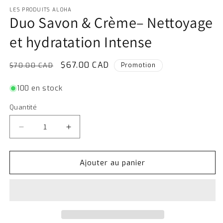
dans
d
LES PRODUITS ALOHA
une
u
Duo Savon & Crème– Nettoyage
fenêtre
f
modale
m
et hydratation Intense
Prix
Prix
$67.00 CAD
$70.00 CAD
Promotion
habituel
promotionnel
100 en stock
Quantité
Réduire
Augmenter
la
la
quantité
quantité
de
de
Ajouter au panier
Duo
Duo
Savon
Savon
&amp;
&amp;
Crème–
Crème–
Nettoyage
Nettoyage